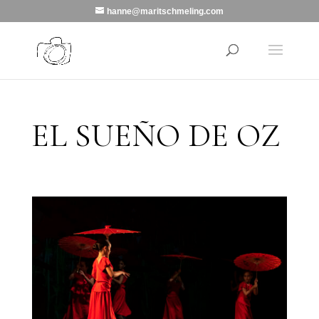
hanne@maritschmeling.com
EL SUEÑO DE OZ